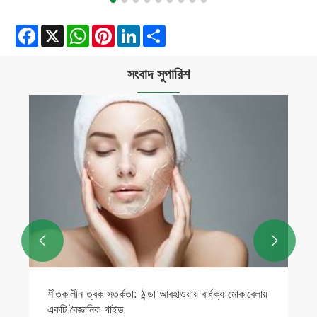
Facebook
X
WhatsApp
Pinterest
LinkedIn
Share
সংবাদ সুপারিশ
সিনলোটিক বায়োটেক বাকুচিওল উন্মোচন করেছে: নেক্সট-জেন,
টেকসই রেটিনল বিকল্প
আরো দেখুন >>

