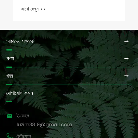
আমাদের সম্পর্কে
পণ্য
খবর
যোগাযোগ করুন

ই-মেইল
luzim3819@gmail.com

টেলিফোন