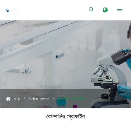


বাড়ি
আমাদের সম্পর্কে
কোম্পানির প্রোফাইল
কোম্পানির প্রোফাইল