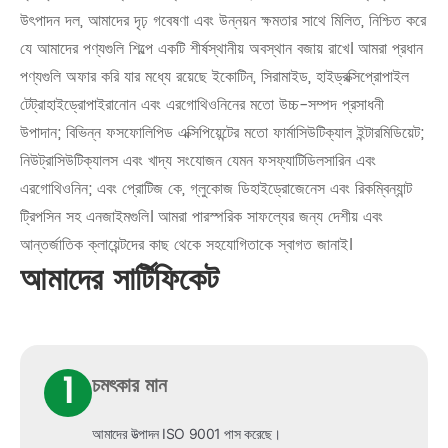
উৎপাদন দল, আমাদের দৃঢ় গবেষণা এবং উন্নয়ন ক্ষমতার সাথে মিলিত, নিশ্চিত করে
যে আমাদের পণ্যগুলি শিল্পে একটি শীর্ষস্থানীয় অবস্থান বজায় রাখে। আমরা প্রধান
পণ্যগুলি অফার করি যার মধ্যে রয়েছে ইকোটিন, সিরামাইড, হাইড্রক্সিপ্রোপাইল
টেট্রাহাইড্রোপাইরানোন এবং এরগোথিওনিনের মতো উচ্চ-সম্পদ প্রসাধনী
উপাদান; বিভিন্ন ফসফোলিপিড এক্সিপিয়েন্টের মতো ফার্মাসিউটিক্যাল ইন্টারমিডিয়েট;
নিউট্রাসিউটিক্যালস এবং খাদ্য সংযোজন যেমন ফসফ্যাটিডিলসারিন এবং
এরগোথিওনিন; এবং প্রোটিজ কে, গ্লুকোজ ডিহাইড্রোজেনেস এবং রিকম্বিন্যান্ট
ট্রিপসিন সহ এনজাইমগুলি। আমরা পারস্পরিক সাফল্যের জন্য দেশীয় এবং
আন্তর্জাতিক ক্লায়েন্টদের কাছ থেকে সহযোগিতাকে স্বাগত জানাই।
আমাদের সার্টিফিকেট
1
চমৎকার মান
আমাদের উত্পাদন ISO 9001 পাস করেছে।