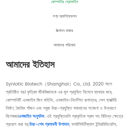
কোম্পানির প্রোফাইল
পণ্য অ্যাপ্লিকেশন
উত্পাদন বাজার
আমাদের পরিষেবা
আমাদের ইতিহাস
Synlotic Biotech（Shanghai）Co., Ltd. 2020 সালে
প্রতিষ্ঠিত হয়। কৃত্রিম জীববিজ্ঞানকে এর মূল প্রযুক্তি হিসেবে ব্যবহার করে,
কোম্পানিটি এনজাইম জিন মাইনিং, এনজাইম-নির্দেশিত রূপান্তর, সেল ফ্যাক্টরি
নির্মাণ, জৈবিক গাঁজন এবং সবুজ উচ্চ-প্রযুক্তি সমাধানের গবেষণা ও উন্নয়নে
বিশেষজ্ঞ।
এনজাইম অনুঘটক
. এই প্রযুক্তিগুলি প্রাকৃতিক স্বাদ সহ বিভিন্ন ক্ষেত্রে
প্রয়োগ করা হয়,
উচ্চ-শেষ প্রসাধনী উপাদান
, ফার্মাসিউটিক্যাল ইন্টারমিডিয়েটস,