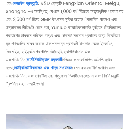
এবং
এনজাইম প্রস্তুতি
. R&D কেন্দ্রটি Fengxian Oriental Meigu,
Shanghai-এ অবস্থিত, যেখানে 1,000 বর্গ মিটারের অত্যাধুনিক গবেষণাগার
এবং 2,500 বর্গ মিটার GMP উৎপাদন সুবিধা রয়েছে। বৈজ্ঞানিক গবেষণা এবং
উদ্ভাবনের নীতিগুলি মেনে চলা, Yunluo বায়োটেকনোলজি কৃত্রিম জীববিজ্ঞানের
প্রয়োগের মাধ্যমে পরিবেশ বান্ধব এবং টেকসই সমাধান প্রদানের জন্য নিবেদিত।
মূল পণ্যগুলির মধ্যে রয়েছে উচ্চ-সম্পন্ন প্রসাধনী উপাদান যেমন ইকোটিন,
সিরামাইড, হাইড্রক্সিপ্রোপাইল টেট্রাহাইড্রোপাইরানোন এবং
এরগোথিওনিন;
ফার্মাসিউটিক্যাল মধ্যবর্তী
বিভিন্ন ফসফোলিপিড এক্সিপিয়েন্টের
মতো;
নিউট্রাসিউটিক্যালস এবং খাদ্য সংযোজন
যেমন ফসফ্যাটিডিলসারিন এবং
এরগোথিওনিন; এবং প্রোটিজ কে, গ্লুকোজ ডিহাইড্রোজেনেস এবং রিকম্বিন্যান্ট
ট্রিপসিন সহ এনজাইমগুলি।