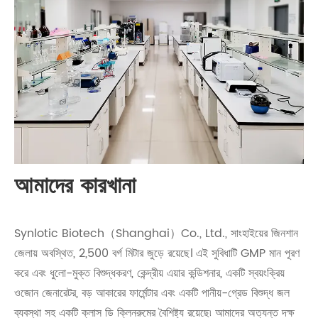
আমাদের কারখানা
Synlotic Biotech（Shanghai）Co., Ltd., সাংহাইয়ের জিনশান
জেলায় অবস্থিত, 2,500 বর্গ মিটার জুড়ে রয়েছে। এই সুবিধাটি GMP মান পূরণ
করে এবং ধুলো-মুক্ত বিশুদ্ধকরণ, কেন্দ্রীয় এয়ার কন্ডিশনার, একটি স্বয়ংক্রিয়
ওজোন জেনারেটর, বড় আকারের ফার্মেন্টার এবং একটি পানীয়-গ্রেড বিশুদ্ধ জল
ব্যবস্থা সহ একটি ক্লাস ডি ক্লিনরুমের বৈশিষ্ট্য রয়েছে৷ আমাদের অত্যন্ত দক্ষ